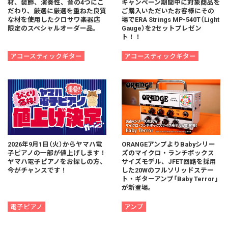
材、装飾、演奏性、音の4つにこ
キャンペーン期間中に対象商品を
だわり、厳選に厳選を重ねた良質
ご購入いただいたお客様にその
な材を使用したクロサワ楽器店
場でERA Strings MP-540T（Light
限定のスペシャルオーダー品。
Gauge）を2セットプレゼン
ト！！
アコースティックギター
アコースティックギター
2026年9月1日（火）からヤマハ電
ORANGEアンプよりBabyシリー
子ピアノの一部が値上げします！
ズのマイクロ・ランチボックス
ヤマハ電子ピアノをお探しの方、
サイズモデル、JFET回路を採用
今がチャンスです！
した20Wのフルソリッドステー
ト・ギターアンプ「Baby Terror」
が新登場。
電子ピアノ
アンプ