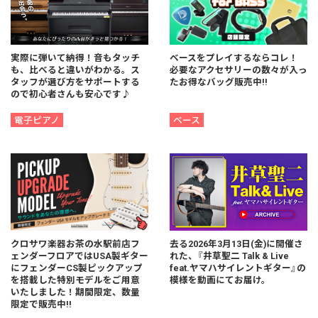
実際に弾いて納得！音もタッチ
ベースをプレイするならコレ！
も、比べると違いがわかる。ス
必要なアクセサリーの数々が入っ
タッフが選び方をサポートする
たお得なバッグ販売中!!
ので初心者さんも安心です♪
電子ピアノ
ベース
クロサワ楽器お茶の水駅前店フ
去る2026年3月13日(金)に開催さ
ェンダーフロアではUSA製ギター
れた、『井草聖二 Talk & Live
にフェンダーCS製ピックアップ
feat.ヤマハサイレントギター』の
を搭載した特別モデルをご用意
模様を動画にてお届け。
いたしました！期間限定、数量
限定で販売中!!