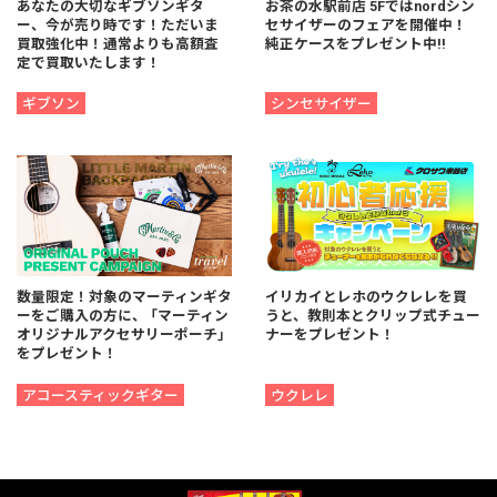
あなたの大切なギブソンギタ
お茶の水駅前店 5Fではnordシン
ー、今が売り時です！ただいま
セサイザーのフェアを開催中！
買取強化中！通常よりも高額査
純正ケースをプレゼント中!!
定で買取いたします！
ギブソン
シンセサイザー
数量限定！対象のマーティンギタ
イリカイとレホのウクレレを買
ーをご購入の方に、 「マーティン
うと、教則本とクリップ式チュー
オリジナルアクセサリーポーチ」
ナーをプレゼント！
をプレゼント！
アコースティックギター
ウクレレ