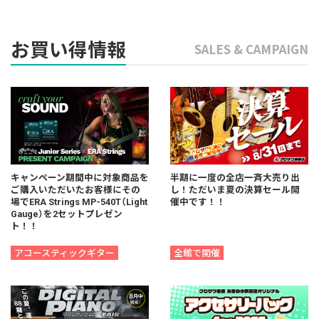
お買い得情報
SALES & CAMPAIGN
キャンペーン期間中に対象商品を
半期に一度の全店一斉大売り出
ご購入いただいたお客様にその
し！ただいま夏の決算セール開
場でERA Strings MP-540T（Light
催中です！！
Gauge）を2セットプレゼン
ト！！
アコースティックギター
全館で開催