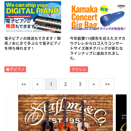
電子ピアノの発送もできます！御
今年創業110周年を迎えたカマカ
茶ノ水にきて手ぶらで電子ピアノ
ウクレレからロゴ入りコンサー
を持ち帰れます！
トサイズ用ギグバッグが新たな
ラインナップに追加されまし
た。
電子ピアノ
ウクレレ
1
2
3
<<
<
>
>>