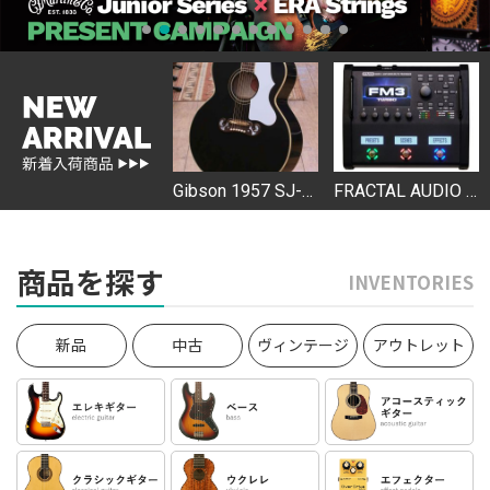
Gibson 【新製品!!】Victory Floyd Rose / Deep Ocean Burst #201360021 [3.55kg] 【AQUBEストラップ プレゼントキャンペーン対象商品!!】2024年に復活したVictoryに、フロイドローズ...
Gibson 1957 SJ-200 Ebony Tune O Matic Bridge 【5本限定オーダー】【2026年製】 漆黒のボディに、他を寄せ付けない風格を宿した特別なSJ-200。５本限定オーダーのカスタムモデルが入荷いたしました。 在庫店舗：...
FRACTAL AUDIO SYSTEMS FM3 MkII Turbo 在庫店舗：お茶の水駅前店
商品を探す
INVENTORIES
新品
中古
ヴィンテージ
アウトレット