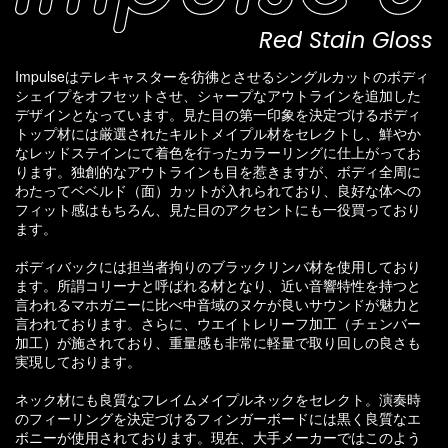
Red Stain Gloss
Impulseはテレキャスターを彷彿とさせるシングルカットのボディ
シェイプをオフセットさせ、シャープなアウトラインを追加した
デザインとなっています。見た目の第一印象を決定づけるボディ
トップ材には厳選されたキルトメイプル材をセレクトし、鮮やか
なレッドステインにて着色を行ったカラーリングに仕上がってお
ります。独創的なアウトラインも目を惹きますが、ボディ全周に
わたってベベルド（面）カットが入れられており、良好な体への
フィット感はもちろん、見た目のアクセントにも一役買っており
ます。
ボディバックには担当者拘りのブラックリンバ材を使用しており
ます。所謂コリーナと呼ばれる材となり、近い音響特性を持つと
言われるマホガニーに比べ中音域のヌケが良いサウンドが魅力と
言われております。さらに、ウエイトレリーフ加工（チェンバー
加工）が施されており、重量感も非常に軽量で取り回しの良さも
実現しております。
ネック材にも良質なフレイムメイプルネックをセレクト。演奏時
のフィーリングを決定づけるフィンガーボードには黒く良質なエ
ボニーが使用されております。現在、大手メーカーではこのよう