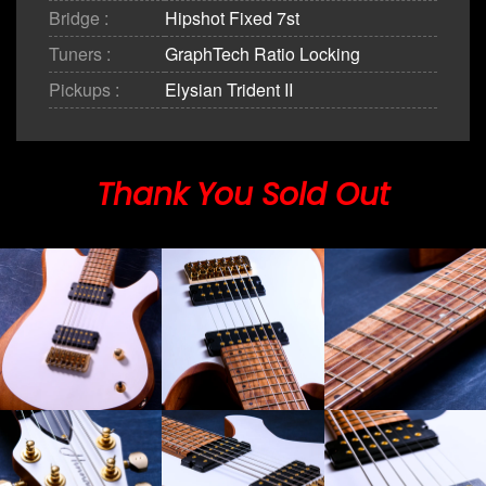
Bridge :
Hipshot Fixed 7st
Tuners :
GraphTech Ratio Locking
Pickups :
Elysian Trident II
Thank You Sold Out