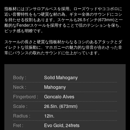
指板材にはゴンサロアルベスを採用。ローズウッドやココボロに
近い音響特性をもつ硬質な材の為、ギター全体のサウンドにコシ
を持たせる役割もあります。スケールも26.5インチ(673mm)と一
般的なFenderスケールを採用することで弦のテンションを保ち、
ピッチ感も明瞭です。
スケールの長さと硬質な指板材からなるコシのあるアタックとダ
イレクトな弦振動に、マホガニーの魅力的な倍音が合わさった非
常にバランスの取れたサウンドに仕上がっています。
Body :
Solid Mahogany
Neck :
Mahogany
Fingerbord :
Goncalo Alves
Scale :
26.5in. (673mm)
Radius :
12in.
Fret :
Evo Gold, 24frets