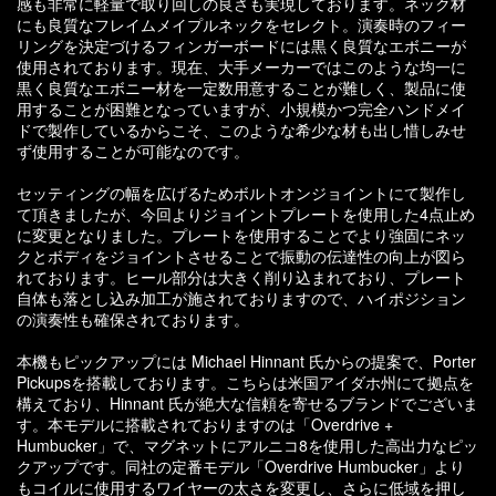
感も非常に軽量で取り回しの良さも実現しております。ネック材
にも良質なフレイムメイプルネックをセレクト。演奏時のフィー
リングを決定づけるフィンガーボードには黒く良質なエボニーが
使用されております。現在、大手メーカーではこのような均一に
黒く良質なエボニー材を一定数用意することが難しく、製品に使
用することが困難となっていますが、小規模かつ完全ハンドメイ
ドで製作しているからこそ、このような希少な材も出し惜しみせ
ず使用することが可能なのです。
セッティングの幅を広げるためボルトオンジョイントにて製作し
て頂きましたが、今回よりジョイントプレートを使用した4点止め
に変更となりました。プレートを使用することでより強固にネッ
クとボディをジョイントさせることで振動の伝達性の向上が図ら
れております。ヒール部分は大きく削り込まれており、プレート
自体も落とし込み加工が施されておりますので、ハイポジション
の演奏性も確保されております。
本機もピックアップには Michael Hinnant 氏からの提案で、Porter
Pickupsを搭載しております。こちらは米国アイダホ州にて拠点を
構えており、Hinnant 氏が絶大な信頼を寄せるブランドでございま
す。本モデルに搭載されておりますのは「Overdrive +
Humbucker」で、マグネットにアルニコ8を使用した高出力なピッ
クアップです。同社の定番モデル「Overdrive Humbucker」より
もコイルに使用するワイヤーの太さを変更し、さらに低域を押し