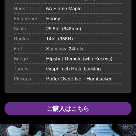
Neck :
5A Flame Maple
Fingerbord :
Ebony
Scale :
25.5in. (648mm)
Radius :
14in. (355R)
Fret :
Stainless, 24frets
Bridge :
Hipshot Tlemolo (with Recess)
Tuners :
GraphTech Ratio Locking
Pickups :
Porter Overdrive + Humbucker
ご購入はこちら