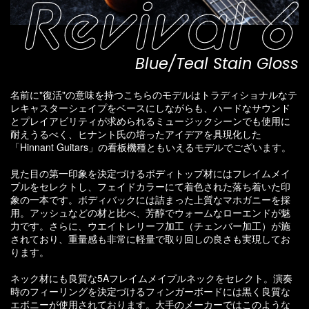
Blue/Teal Stain Gloss
名前に"復活"の意味を持つこちらのモデルはトラディショナルなテ
レキャスターシェイプをベースにしながらも、ハードなサウンド
とプレイアビリティが求められるミュージックシーンでも使用に
耐えうるべく、ヒナント氏の培ったアイデアを具現化した
「Hinnant Guitars」の看板機種ともいえるモデルでございます。
見た目の第一印象を決定づけるボディトップ材にはフレイムメイ
プルをセレクトし、フェイドカラーにて着色された落ち着いた印
象の一本です。ボディバックには詰まった上質なマホガニーを採
用。アッシュなどの材と比べ、芳醇でウォームなローエンドが魅
力です。さらに、ウエイトレリーフ加工（チェンバー加工）が施
されており、重量感も非常に軽量で取り回しの良さも実現してお
ります。
ネック材にも良質な5Aフレイムメイプルネックをセレクト。演奏
時のフィーリングを決定づけるフィンガーボードには黒く良質な
エボニーが使用されております。大手のメーカーではこのような