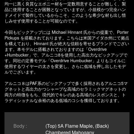
均一に黒く良質なエボニー材を一定数用意することが難しく、製
品に使用することが困難となっていますが、小規模かつ完全ハン
ドメイドで製作しているからこそ、このような希少な材も出し惜
しみせず使用することが可能なのです。
今回もピックアップには Michael Hinnant 氏からの提案で、Porter
Pickups を搭載されております。こちらは米国アイダホ州にて拠点
を構えており、Hinnant 氏が絶大な信頼を寄せるブランドでござい
ます。本モデルに搭載されておりますのは「Overdrive
+Humbucker」で、アルニコ8を使用した高出力なピックアップで
す。同社の定番モデル「Overdrive Humbucker」よりもコイルに
使用するワイヤーの太さを変更し、さらに低域を押し出したモデ
ルでございます。
アルニコ８はPAF系のピックアップで多く採用されるアルニコ5マ
グネットと高出力かつシャープな高域のセラミックマグネットの
両方の特徴をもち、現代的でキレのある高域のレスポンスと、ト
ラディショナルな余裕のある低域のコシを獲得しております。
Body :
(Top) 5A Flame Maple, (Back)
Chambered Mahogany