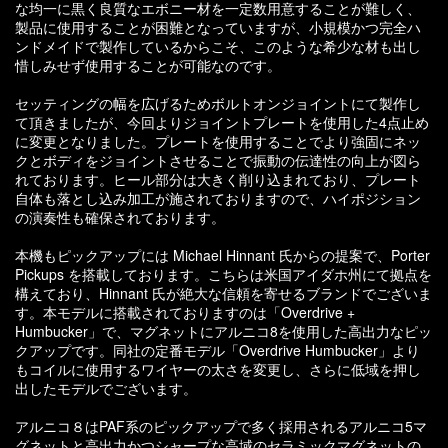
な均一に黒く良質なエボニー材を一定数用意することが難しく、
製品に使用することが困難となっていますが、小規模かつ完全ハ
ンドメイドで製作しているからこそ、このような希少な材も出し
惜しみせず使用することが可能なのです。
セッティングの幅を広げるためボルトオンジョイントにて製作し
て頂きましたが、今回よりジョイントプレートを使用した4点止め
に変更となりました。プレートを使用することでより強固にネッ
クとボディをジョイントさせることで振動の伝達性の向上が図ら
れております。ヒール部分は大きく削り込まれており、プレート
自体も落とし込み加工が施されておりますので、ハイポジション
の演奏性も確保されております。
本機もピックアップには Michael Hinnant 氏からの提案で、Porter
Pickups を搭載しております。こちらは米国アイダホ州にて拠点を
構えており、Hinnant 氏が絶大な信頼を寄せるブランドでございま
す。本モデルに搭載されておりますのは「Overdrive +
Humbucker」で、マグネットにアルニコ8を使用した高出力なピッ
クアップです。同社の定番モデル「Overdrive Humbucker」より
もコイルに使用するワイヤーの太さを変更し、さらに低域を押し
出したモデルでございます。
アルニコ８はPAF系のピックアップで多く採用されるアルニコ5マ
グネットと高出力かつシャープな高域のセラミックマグネットの