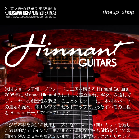
Lineup
Shop
米国ジョージア州・ブフォードに工房を構える Hinnant Guitars。
2005年に Michael Hinnant 氏によって設立され、ギターを通して
プレーヤーの創造性を刺激することをモットーに、木材やパーツ
の選定を始め、木工や塗装、セットアップといったすべての工程
を Hinnant 氏一人で行っています。
希少な木材を贅沢に使用し、大胆なベベルド（面）カットを施し
た独創的なデザインは、まだまだ小規模ながらもSNSを通じて米
国内で密かに支持を集めています。現代的なルックスとサウンド