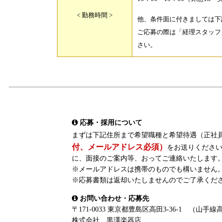
< 勤務時間 >
他、条件面に付きましては下
ご応募の際は「経理スタッフ
さい。
応募・採用について
まずは下記住所まで希望職種と希望待遇（正社
付、メールアドレス必須）
をお送りくださ
に、面接のご案内等、おってご連絡いたします
※メールアドレスは携帯のものでも構いません
※応募書類は返却いたしませんのでご了承くだ
お問い合わせ・応募先
〒171-0033 東京都豊島区高田3-36-1 （山
株式会社 黒澤楽器店