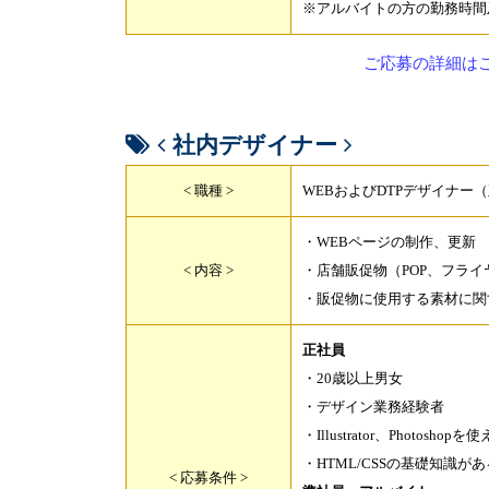
※アルバイトの方の勤務時間
ご応募の詳細は
社内デザイナー
< 職種 >
WEBおよびDTPデザイナー
・WEBページの制作、更新
< 内容 >
・店舗販促物（POP、フラ
・販促物に使用する素材に関
正社員
・20歳以上男女
・デザイン業務経験者
・Illustrator、Photoshop
・HTML/CSSの基礎知識が
< 応募条件 >