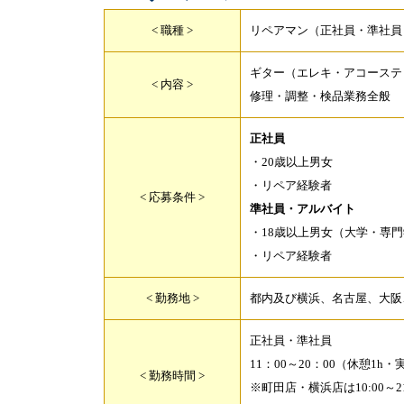
< 職種 >
リペアマン（正社員・準社員
ギター（エレキ・アコーステ
< 内容 >
修理・調整・検品業務全般
正社員
・20歳以上男女
・リペア経験者
< 応募条件 >
準社員・アルバイト
・18歳以上男女（大学・専
・リペア経験者
< 勤務地 >
都内及び横浜、名古屋、大阪
正社員・準社員
11：00～20：00（休憩1h・
< 勤務時間 >
※町田店・横浜店は10:00～2