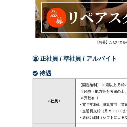
【急募】ただいま各
正社員 / 準社員 / アルバイト
待遇
【固定給制】 20歳以上 月給2
※経験・能力等を考慮の上
※異動有り
< 社員 >
・賞与年2回、決算賞与（業
・交通費支給（月￥33,00
・週休2日制（シフトによる交