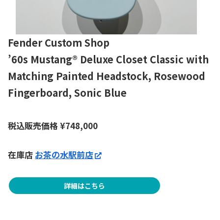
Fender Custom Shop
’60s Mustang® Deluxe Closet Classic with
Matching Painted Headstock, Rosewood
Fingerboard, Sonic Blue
税込販売価格
¥
748,000
在庫店
お茶の水駅前店
詳細はこちら