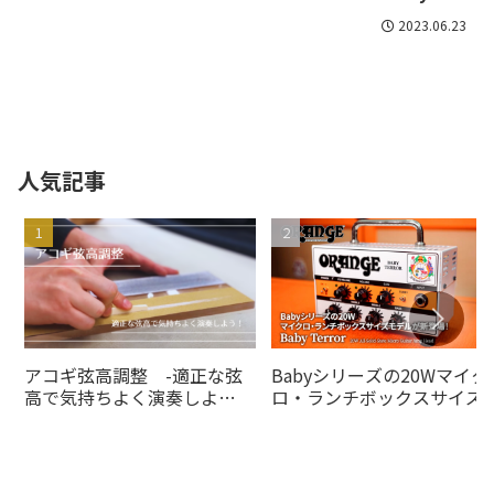
2023.06.23
人気記事
アコギ弦高調整 -適正な弦
Babyシリーズの20Wマイク
高で気持ちよく演奏しよ
ロ・ランチボックスサイズ
う！-
デルがの20Wオレンジアン
より登場！