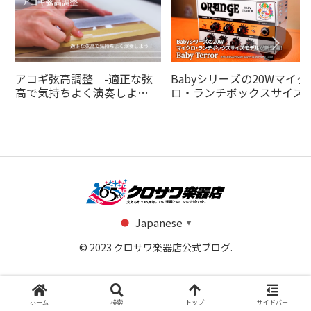
アコギ弦高調整 -適正な弦
Babyシリーズの20Wマイク
高で気持ちよく演奏しよ
ロ・ランチボックスサイズ
う！-
デルがの20Wオレンジアン
より登場！
Japanese
▼
© 2023 クロサワ楽器店公式ブログ.
ホーム
検索
トップ
サイドバー