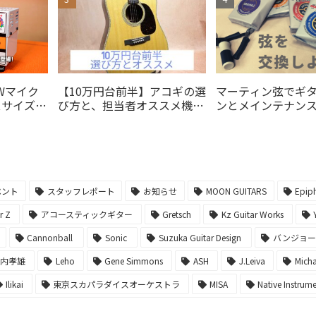
【10万円台前半】アコギの選
マーティン弦でギ
0Wマイク
び方と、担当者オススメ機種
ンとメインテナン
スサイズモ
5選!!
-自分にぴったりの
ンジアンプ
でギターをキレイ
う！-
ベント
スタッフレポート
お知らせ
MOON GUITARS
Epip
er Z
アコースティックギター
Gretsch
Kz Guitar Works
Cannonball
Sonic
Suzuka Guitar Design
バンジョ
堀内孝雄
Leho
Gene Simmons
ASH
J.Leiva
Micha
Ilikai
東京スカパラダイスオーケストラ
MISA
Native Instrum