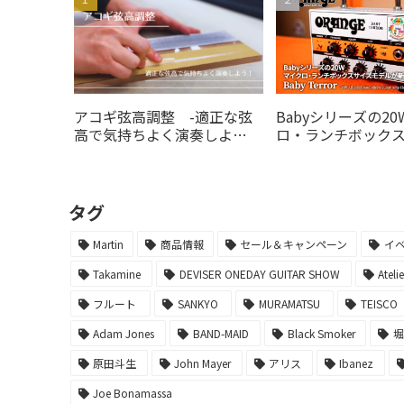
アコギ弦高調整 -適正な弦
Babyシリーズの2
高で気持ちよく演奏しよ
ロ・ランチボック
う！-
デルがの20Wオレ
より登場！
タグ
Martin
商品情報
セール＆キャンペーン
イ
Takamine
DEVISER ONEDAY GUITAR SHOW
Ateli
フルート
SANKYO
MURAMATSU
TEISCO
Adam Jones
BAND-MAID
Black Smoker
原田斗生
John Mayer
アリス
Ibanez
Joe Bonamassa