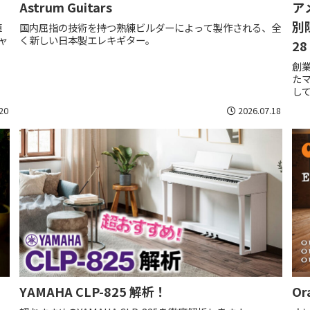
Astrum Guitars
ア
別限
値
国内屈指の技術を持つ熟練ビルダーによって製作される、全
ャ
く新しい日本製エレキギター。
28
創
た
して
20
2026.07.18
Or
YAMAHA CLP-825 解析！