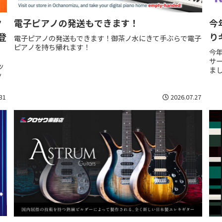
ク
電子ピアノの発送もできます！
今
登
り
電子ピアノの発送もできます！御茶ノ水にきて手ぶらで電子
ピアノを持ち帰れます！
今
サ
ッ
ま
ッ
31
2026.07.27