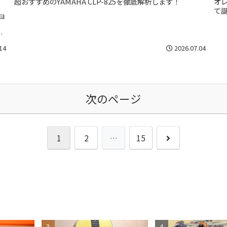
オ
超おすすめのYAMAHA CLP-825を徹底解析します！
て誕
ョ
ー
ネ
14
2026.07.04
次のページ
次
1
2
…
15
へ