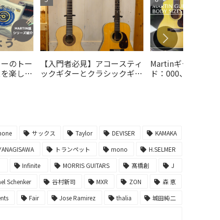
ターのトー
【入門者必見】アコースティ
Martinギターのサ
スを楽しむ
ックギターとクラシックギタ
ド：000、00、0
弦を選ん
ーの違いは？どっちを買えば
び方
にしよ
いいの？
hone
サックス
Taylor
DEVISER
KAMAKA
YANAGISAWA
トランペット
mono
H.SELMER
ー
Infinite
MORRIS GUITARS
髙橋創
J
el Schenker
谷村新司
MXR
ZON
森 恵
ents
Fair
Jose Ramirez
thalia
城田純二