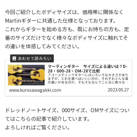
今回ご紹介したボディサイズは、価格帯に関係なく
Martinギターに共通した仕様となっております。
これからギターを始める方も、既にお持ちの方も、定
番のサイズだけでなく様々なボディサイズに触れてそ
の違いを体感してみてください。
マーティンギター サイズによる違いは？D-
28・000-28・OM-28で比較
アコースティックギターにはいろいろな大きさがあり
ますが、どれを選べばいいいのか、それぞれどんな音
の違いがあるのか、そもそもなんでこんなに色々な大
きさがあるの？ それぞれのサイズには音の特徴はも
2023.05.27
www.kurosawagakki.com
ちろんですが、それぞれの歴史があります。 それを知
ることでギター選びの参考になればいいなと思いま
す。 今回は代表的なモデル「D-28」「000-28」
「OM-28」を比べながら解説します。
ドレッドノートサイズ、000サイズ、OMサイズについ
てはこちらの記事で紹介しています。
よろしければご覧ください。