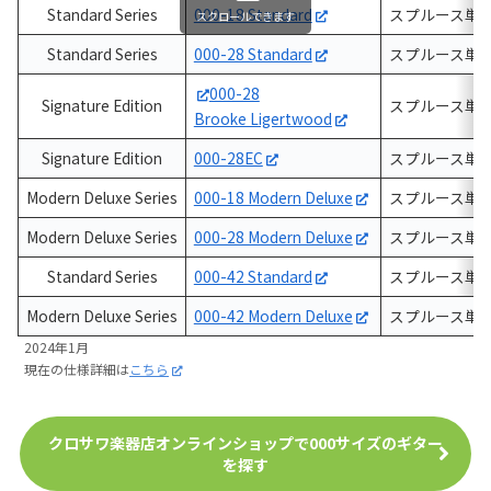
Standard Series
000-18 Standard
スプルース単
スクロールできます
Standard Series
000-28 Standard
スプルース単
000-28
Signature Edition
スプルース単
Brooke Ligertwood
Signature Edition
000-28EC
スプルース単
Modern Deluxe Series
000-18 Modern Deluxe
スプルース単
Modern Deluxe Series
000-28 Modern Deluxe
スプルース単
Standard Series
000-42 Standard
スプルース単
Modern Deluxe Series
000-42 Modern Deluxe
スプルース単
2024年1月
現在の仕様詳細は
こちら
クロサワ楽器店オンラインショップで000サイズのギター
を探す