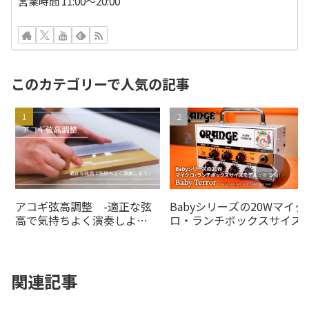
営業時間 11:00～20:00
このカテゴリーで人気の記事
アコギ弦高調整 -適正な弦
Babyシリーズの20Wマイク
高で気持ちよく演奏しよ
ロ・ランチボックスサイズ
う！-
デルがの20Wオレンジアン
より登場！
関連記事