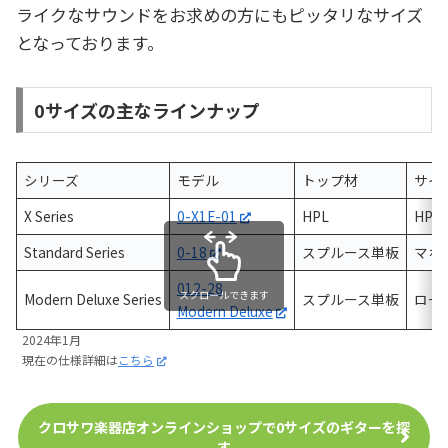
ライクなサウンドをお求めの方にもピッタリなサイズ
となっております。
0サイズの主なラインナップ
シリーズ
モデル
トップ材
サイ
X Series
0-X1E-01
HPL
HPL
Standard Series
0-18
スプルース単板
マホ
012-28
スクロールできます
Modern Deluxe Series
スプルース単板
ロー
Modern Deluxe
2024年1月
現在の仕様詳細は
こちら
クロサワ楽器店オンラインショップで0サイズのギターを探
す