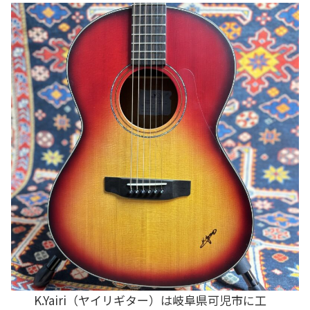
K.Yairi（ヤイリギター）は岐阜県可児市に工