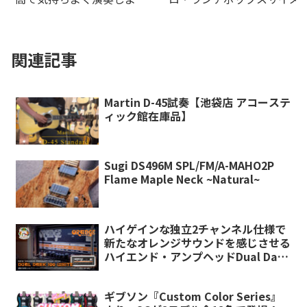
う！-
デルがの20Wオレンジアン
より登場！
関連記事
Martin D-45試奏【池袋店 アコーステ
ィック館在庫品】
Sugi DS496M SPL/FM/A-MAHO2P
Flame Maple Neck ~Natural~
ハイゲインな独立2チャンネル仕様で
新たなオレンジサウンドを感じさせる
ハイエンド・アンプヘッドDual Dark
100が限定仕様のホワイトトーレック
ス仕上げで復活！
ギブソン『Custom Color Series』