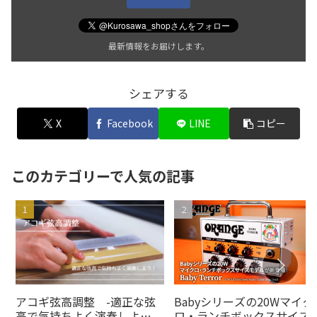
最新情報をお届けします。
シェアする
X
Facebook
LINE
コピー
このカテゴリーで人気の記事
アコギ弦高調整 -適正な弦
Babyシリーズの20Wマイク
高で気持ちよく演奏しよ
ロ・ランチボックスサイズ