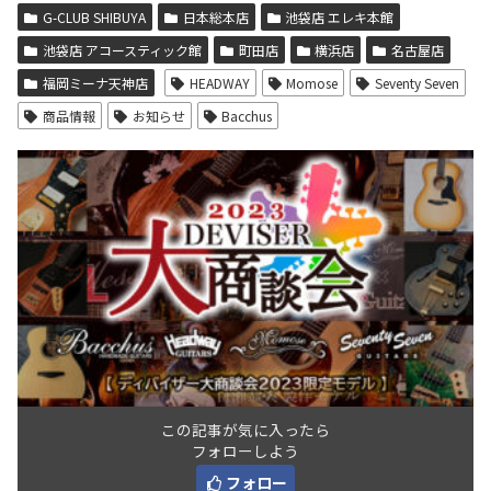
G-CLUB SHIBUYA
日本総本店
池袋店 エレキ本館
池袋店 アコースティック館
町田店
横浜店
名古屋店
福岡ミーナ天神店
HEADWAY
Momose
Seventy Seven
商品情報
お知らせ
Bacchus
この記事が気に入ったら
フォローしよう
フォロー