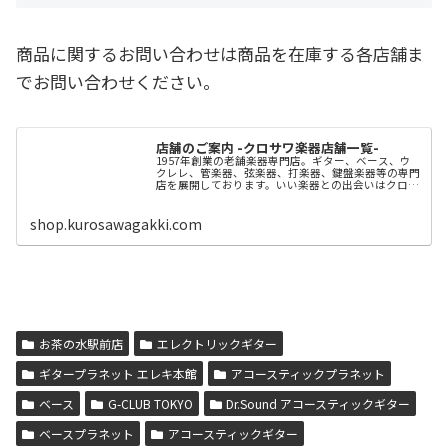
商品に関するお問い合わせは商品を在庫する各店舗ま
でお問い合わせください。
店舗のご案内 -クロサワ楽器店舗一覧-
1957年創業の老舗楽器専門店。ギター、ベース、ウ
クレレ、管楽器、弦楽器、打楽器、鍵盤楽器等の専門
店を展開しております。いい楽器との出会いはクロサ
ワ楽器店で。
shop.kurosawagakki.com
お茶の水駅前店
エレクトリックギター
ギタープラネット エレキ本館
アコースティックプラネット
ベース
G-CLUB TOKYO
Dr.Sound アコースティックギター
ベースプラネット
アコースティックギター