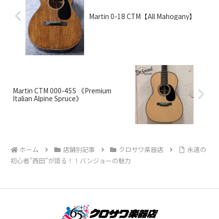
Martin 0-18 CTM【All Mahogany】
Martin CTM 000-45S 《Premium
Italian Alpine Spruce》
ホーム
店舗別記事
クロサワ楽器店
永遠の
初心者”西田”が語る！！バンジョーの魅力