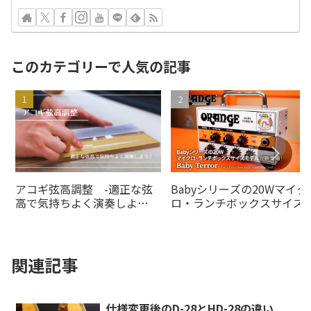
このカテゴリーで人気の記事
アコギ弦高調整 -適正な弦
Babyシリーズの20Wマイク
高で気持ちよく演奏しよ
ロ・ランチボックスサイズ
う！-
デルがの20Wオレンジアン
より登場！
関連記事
仕様変更後のD-28とHD-28の違い