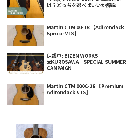
は？どっちを選べばいいか解説
Martin CTM 00-18 【Adirondack
Spruce VTS】
保護中: BIZEN WORKS
✖️KUROSAWA SPECIAL SUMMER
CAMPAIGN
Martin CTM 000C-28 【Premium
Adirondack VTS】