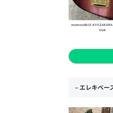
momoseMJS-KYOZAKURA S
VGR
– エレキベー