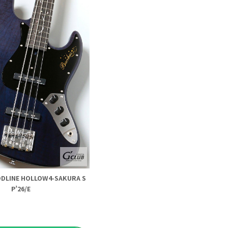
DLINE HOLLOW4-SAKURA S
P’26/E