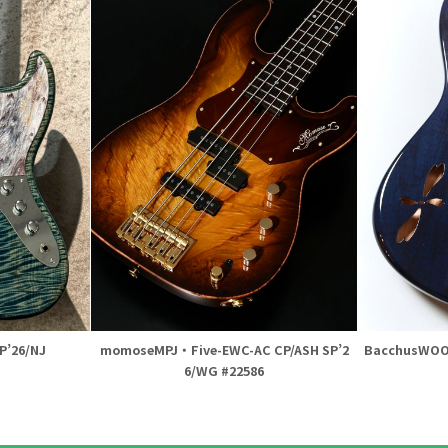
P’26/NJ
momoseMPJ・Five-EWC-AC CP/ASH SP’2
BacchusWOO
6/WG #22586