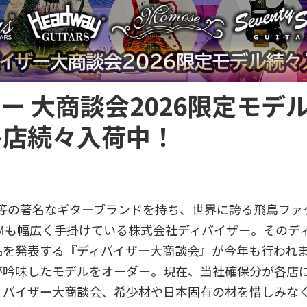
ー 大商談会2026限定モデ
各店続々入荷中！
dway等の著名なギターブランドを持ち、世界に誇る飛鳥フ
EMも幅広く手掛けている株式会社ディバイザー。そのデ
品を発表する『ディバイザー大商談会』が今年も行われ
が吟味したモデルをオーダー。現在、当社確保分が各店
ィバイザー大商談会、希少材や日本固有の材を惜しみな