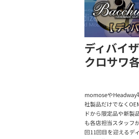
ディバイザ
クロサワ
momoseやHea
社製品だけでなくO
ドから限定品や新製
も各店担当スタッフ
回11回目を迎えるデ