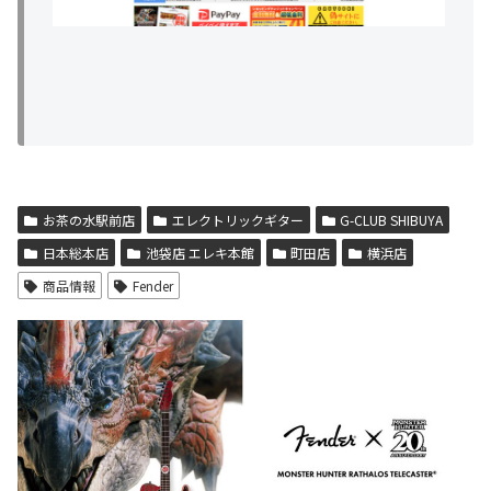
お茶の水駅前店
エレクトリックギター
G-CLUB SHIBUYA
日本総本店
池袋店 エレキ本館
町田店
横浜店
商品情報
Fender