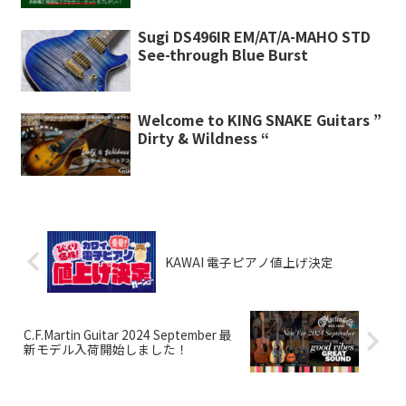
Sugi DS496IR EM/AT/A-MAHO STD
See-through Blue Burst
Welcome to KING SNAKE Guitars ”
Dirty & Wildness “
KAWAI 電子ピアノ値上げ決定
C.F.Martin Guitar 2024 September 最
新モデル入荷開始しました！