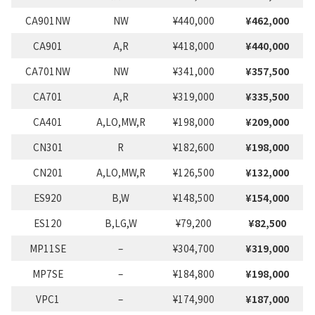
CA901NW
NW
¥440,000
¥462,000
CA901
A,R
¥418,000
¥440,000
CA701NW
NW
¥341,000
¥357,500
CA701
A,R
¥319,000
¥335,500
CA401
A,LO,MW,R
¥198,000
¥209,000
CN301
R
¥182,600
¥198,000
CN201
A,LO,MW,R
¥126,500
¥132,000
ES920
B,W
¥148,500
¥154,000
ES120
B,LG,W
¥79,200
¥82,500
MP11SE
–
¥304,700
¥319,000
MP7SE
–
¥184,800
¥198,000
VPC1
–
¥174,900
¥187,000