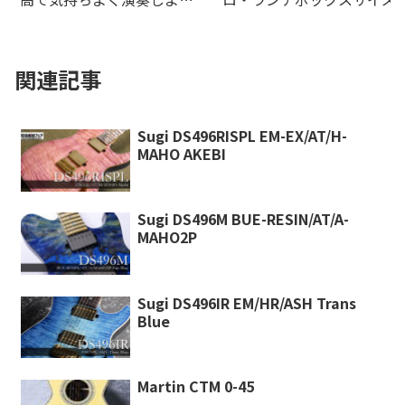
う！-
デルがの20Wオレンジアン
より登場！
関連記事
Sugi DS496RISPL EM-EX/AT/H-
MAHO AKEBI
Sugi DS496M BUE-RESIN/AT/A-
MAHO2P
Sugi DS496IR EM/HR/ASH Trans
Blue
Martin CTM 0-45