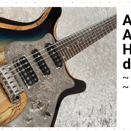
A
A
H
d
~ 
~