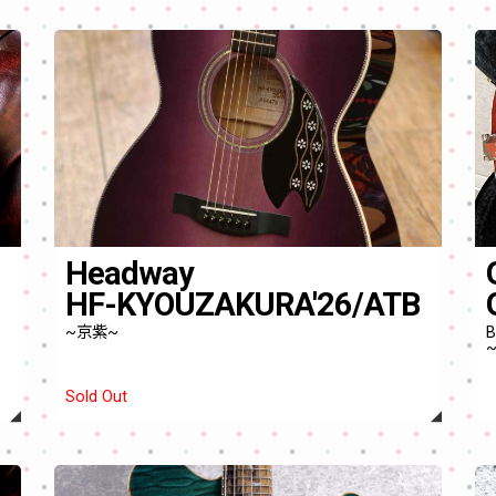
Headway
HF-KYOUZAKURA'26/ATB
~京紫~
B
~
Sold Out