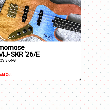
momose
MJ-SKR '26/E
QS SKR-G
old Out