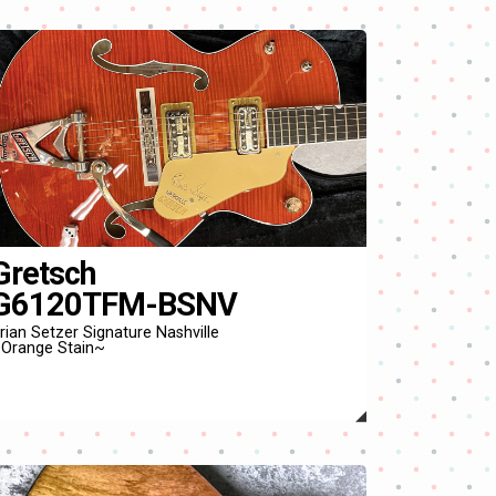
Gretsch
G6120TFM-BSNV
rian Setzer Signature Nashville
Orange Stain~