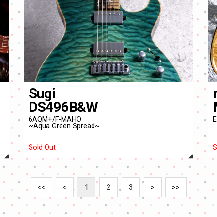
Sugi
DS496B&W
6AQM+/F-MAHO
E
~Aqua Green Spread~
Sold Out
S
1
2
3
<<
<
>
>>