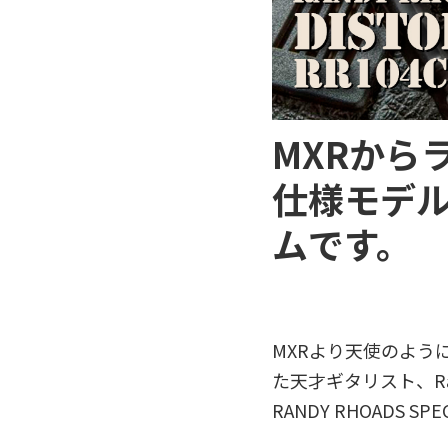
MXRから
仕様モデ
ムです。
MXRより天使のよう
た天才ギタリスト、Ra
RANDY RHOADS SP