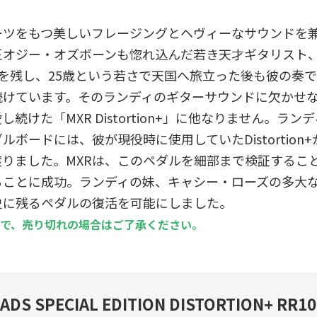
ーツをもつ美しいフレージングとヘヴィーなサウンドを
王オジー・オズボーンも惚れ込んだ若き天才ギタリスト
を残し、25歳という若さで天国へ旅立った後も彼の奏
続けています。そのランディのギターサウンドに欠かせ
続けた「MXR Distortion+」に他なりません。ラン
ボードには、彼が現役時に使用していたDistortion
りました。MXRは、このペダルを細部まで検証するこ
ることに成功。ランディの妹、キャシー・ローズの多大
史に残るペダルの復活を可能にしました。
で、売り切れの場合はご了承ください。
ADS SPECIAL EDITION DISTORTION+ RR1