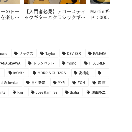
ターのトー
【入門者必見】アコースティ
Martinギターのサ
スを楽しむ
ックギターとクラシックギタ
ド：000、00、0
弦を選ん
ーの違いは？どっちを買えば
び方
にしよ
いいの？
hone
サックス
Taylor
DEVISER
KAMAKA
YANAGISAWA
トランペット
mono
H.SELMER
ー
Infinite
MORRIS GUITARS
髙橋創
J
el Schenker
谷村新司
MXR
ZON
森 恵
ents
Fair
Jose Ramirez
thalia
城田純二