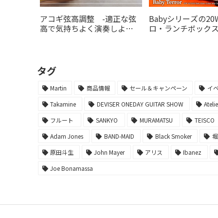
アコギ弦高調整 -適正な弦
Babyシリーズの2
高で気持ちよく演奏しよ
ロ・ランチボック
う！-
デルがの20Wオレ
より登場！
タグ
Martin
商品情報
セール＆キャンペーン
イ
Takamine
DEVISER ONEDAY GUITAR SHOW
Ateli
フルート
SANKYO
MURAMATSU
TEISCO
Adam Jones
BAND-MAID
Black Smoker
原田斗生
John Mayer
アリス
Ibanez
Joe Bonamassa