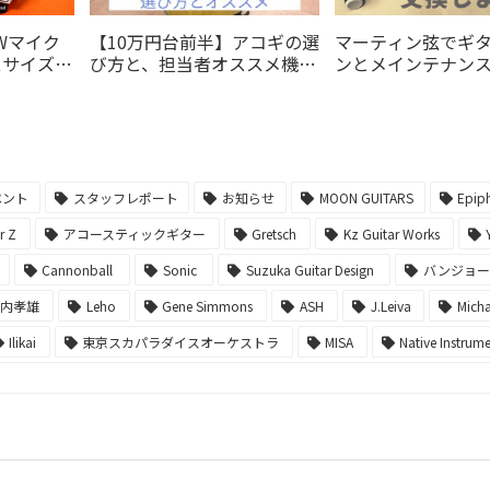
0Wマイク
【10万円台前半】アコギの選
マーティン弦でギ
スサイズモ
び方と、担当者オススメ機種
ンとメインテナン
ンジアンプ
5選!!
-自分にぴったりの
でギターをキレイ
う！-
ベント
スタッフレポート
お知らせ
MOON GUITARS
Epip
er Z
アコースティックギター
Gretsch
Kz Guitar Works
Cannonball
Sonic
Suzuka Guitar Design
バンジョ
堀内孝雄
Leho
Gene Simmons
ASH
J.Leiva
Micha
Ilikai
東京スカパラダイスオーケストラ
MISA
Native Instrum