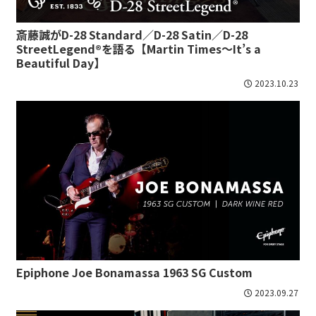
斎藤誠がD-28 Standard／D-28 Satin／D-28
StreetLegend®を語る【Martin Times〜It’s a
Beautiful Day】
2023.10.23
Epiphone Joe Bonamassa 1963 SG Custom
2023.09.27