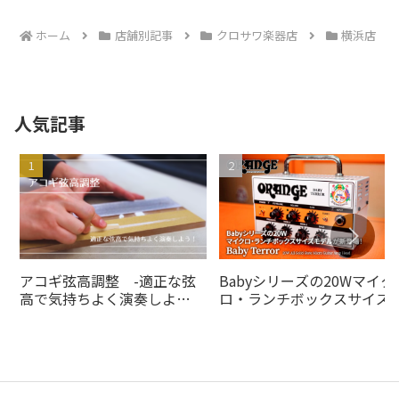
へ
へ
ホーム
店舗別記事
クロサワ楽器店
横浜店
人気記事
アコギ弦高調整 -適正な弦
Babyシリーズの20Wマイク
高で気持ちよく演奏しよ
ロ・ランチボックスサイズ
う！-
デルがの20Wオレンジアン
より登場！