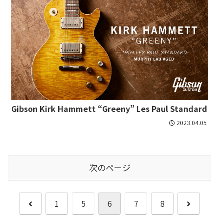
Gibson Kirk Hammett “Greeny” Les Paul Standard
2023.04.05
次のページ
前
次
1
5
6
7
8