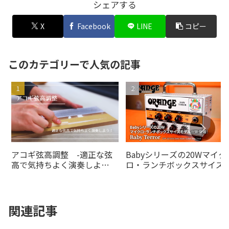
シェアする
X
Facebook
LINE
コピー
このカテゴリーで人気の記事
アコギ弦高調整 -適正な弦
Babyシリーズの20Wマイク
高で気持ちよく演奏しよ
ロ・ランチボックスサイズ
う！-
デルがの20Wオレンジアン
より登場！
関連記事