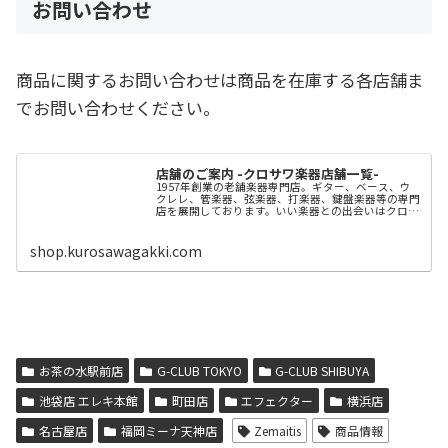
お問い合わせ
商品に関するお問い合わせは商品を在庫する各店舗ま
でお問い合わせください。
店舗のご案内 -クロサワ楽器店舗一覧-
1957年創業の老舗楽器専門店。ギター、ベース、ウ
クレレ、管楽器、弦楽器、打楽器、鍵盤楽器等の専門
店を展開しております。いい楽器との出会いはクロサ
ワ楽器店で。
shop.kurosawagakki.com
お茶の水駅前店
G-CLUB TOKYO
G-CLUB SHIBUYA
池袋店 エレキ本館
町田店
エフェクター
横浜店
名古屋店
福岡ミーナ天神店
Zemaitis
商品情報