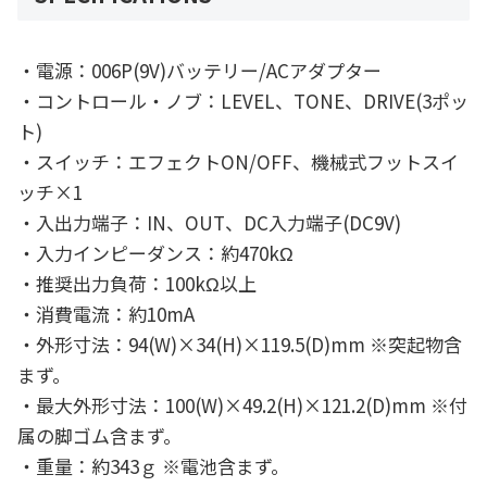
・電源：006P(9V)バッテリー/ACアダプター
・コントロール・ノブ：LEVEL、TONE、DRIVE(3ポッ
ト)
・スイッチ：エフェクトON/OFF、機械式フットスイ
ッチ×1
・入出力端子：IN、OUT、DC入力端子(DC9V)
・入力インピーダンス：約470kΩ
・推奨出力負荷：100kΩ以上
・消費電流：約10mA
・外形寸法：94(W)×34(H)×119.5(D)mm ※突起物含
まず。
・最大外形寸法：100(W)×49.2(H)×121.2(D)mm ※付
属の脚ゴム含まず。
・重量：約343ｇ ※電池含まず。