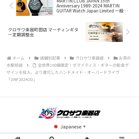
MARTIN CLUB JAPAN 35th
Anniversary 1989-2024 MARTIN
GUITAR Watch Japan Limited 一般販
売受付開始のお知らせ
クロサワ楽器町田店 マーティンギタ
ー定期調整会
ホーム
店舗別記事
クロサワ楽器店
お茶の
水駅前店
全世界100個限定！ゼマイティス・ギターの彫金デ
ザインを投入、より進化したハンドメイド・オーバードライヴ
「ZMF2024OD」
Japanese
▼
© 2023 クロサワ楽器店公式ブログ.