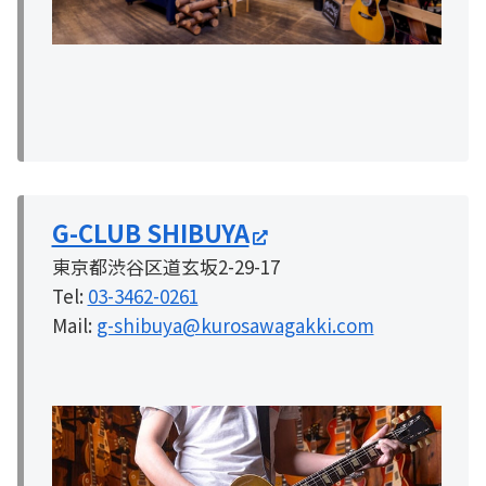
G-CLUB SHIBUYA
東京都渋谷区道玄坂2-29-17
Tel:
03-3462-0261
Mail:
g-shibuya@kurosawagakki.com