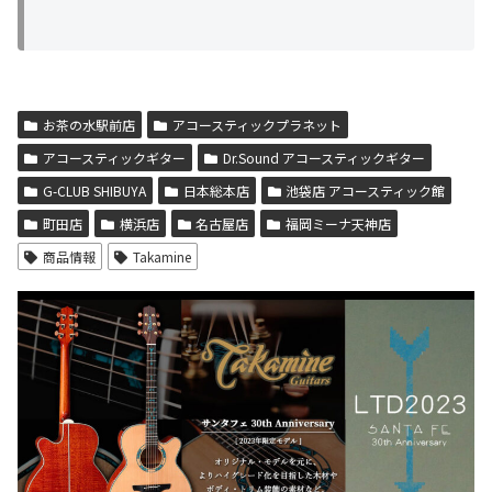
お茶の水駅前店
アコースティックプラネット
アコースティックギター
Dr.Sound アコースティックギター
G-CLUB SHIBUYA
日本総本店
池袋店 アコースティック館
町田店
横浜店
名古屋店
福岡ミーナ天神店
商品情報
Takamine