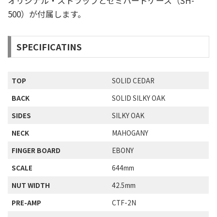
オリジナル・ストラップとセミハードケース（SH-
500）が付属します。
SPECIFICATINS
TOP
SOLID CEDAR
BACK
SOLID SILKY OAK
SIDES
SILKY OAK
NECK
MAHOGANY
FINGER BOARD
EBONY
SCALE
644mm
NUT WIDTH
42.5mm
PRE-AMP
CTF-2N