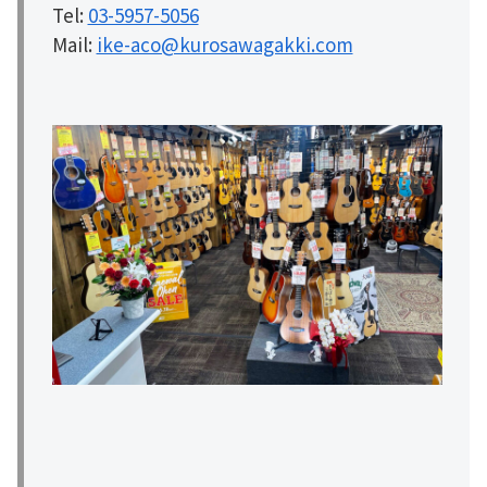
Tel:
03-5957-5056
Mail:
ike-aco@kurosawagakki.com