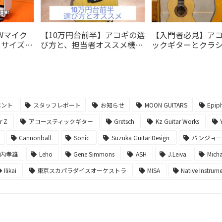
0Wマイク
【10万円台前半】アコギの選
【入門者必見】ア
スサイズモ
び方と、担当者オススメ機種
ックギターとクラ
ンジアンプ
5選!!
ーの違いは？どっ
いいの？
ベント
スタッフレポート
お知らせ
MOON GUITARS
Epip
er Z
アコースティックギター
Gretsch
Kz Guitar Works
Cannonball
Sonic
Suzuka Guitar Design
バンジョ
堀内孝雄
Leho
Gene Simmons
ASH
J.Leiva
Micha
Ilikai
東京スカパラダイスオーケストラ
MISA
Native Instrum