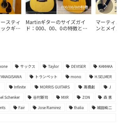
コースティ
Martinギターのサイズガイ
マーティン弦でギ
シックギタ
ド：000、00、0の特徴と選
ンとメインテナン
ちを買えば
び方
-自分にぴったりの
でギターをキレイ
う！-
hone
サックス
Taylor
DEVISER
KAMAKA
YANAGISAWA
トランペット
mono
H.SELMER
ー
Infinite
MORRIS GUITARS
髙橋創
J
el Schenker
谷村新司
MXR
ZON
森 恵
ents
Fair
Jose Ramirez
thalia
城田純二