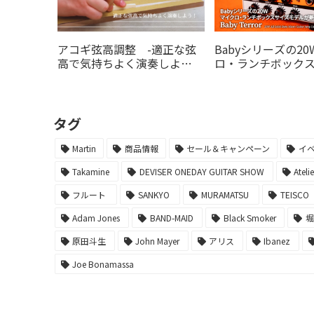
アコギ弦高調整 -適正な弦
Babyシリーズの2
高で気持ちよく演奏しよ
ロ・ランチボック
う！-
デルがの20Wオレ
より登場！
タグ
Martin
商品情報
セール＆キャンペーン
イ
Takamine
DEVISER ONEDAY GUITAR SHOW
Ateli
フルート
SANKYO
MURAMATSU
TEISCO
Adam Jones
BAND-MAID
Black Smoker
原田斗生
John Mayer
アリス
Ibanez
Joe Bonamassa