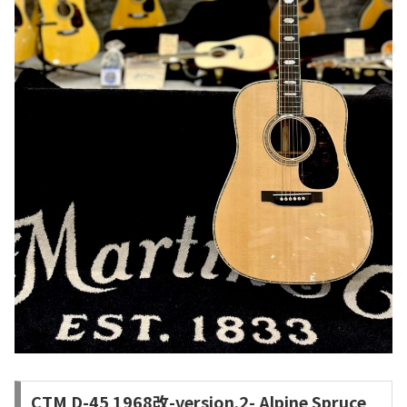
CTM D-45 1968改-version.2- Alpine Spruce