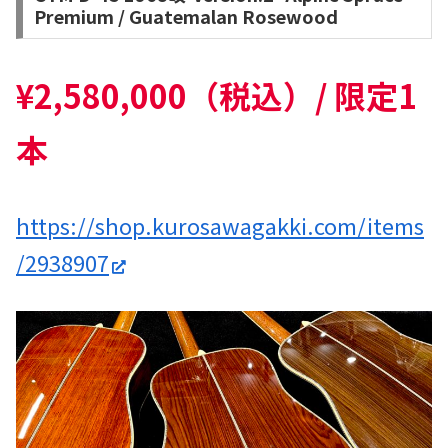
Premium / Guatemalan Rosewood
¥2,580,000（税込）/ 限定1
本
https://shop.kurosawagakki.com/items
/2938907