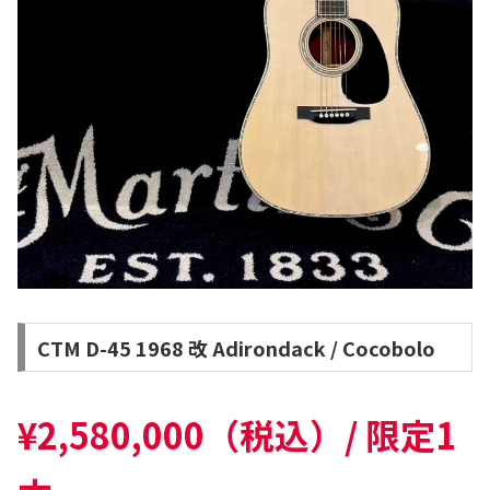
CTM D-45 1968 改 Adirondack / Cocobolo
¥2,580,000（税込）/ 限定1