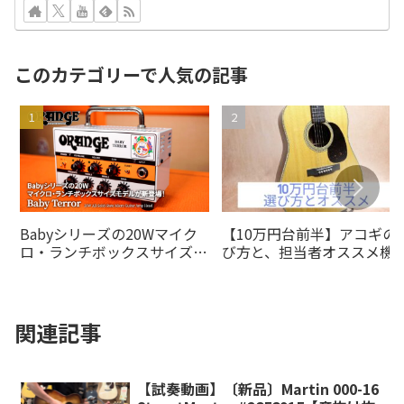
このカテゴリーで人気の記事
Babyシリーズの20Wマイク
【10万円台前半】アコギの
ロ・ランチボックスサイズモ
び方と、担当者オススメ機
デルがの20Wオレンジアンプ
5選!!
より登場！
関連記事
【試奏動画】〔新品〕Martin 000-16