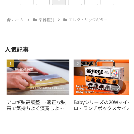
へ
へ
ホーム
楽器種別
エレクトリックギター
人気記事
アコギ弦高調整 -適正な弦
Babyシリーズの20Wマイク
高で気持ちよく演奏しよ
ロ・ランチボックスサイズ
う！-
デルがの20Wオレンジアン
より登場！