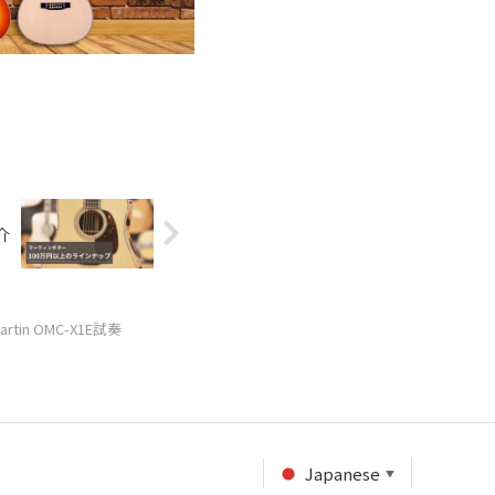
介
artin OMC-X1E試奏
Japanese
▼