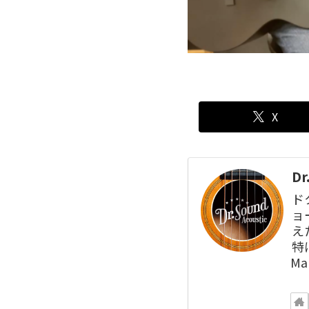
X
D
ド
ョ
え
特
M