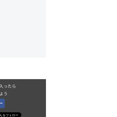
入ったら
よう
ー