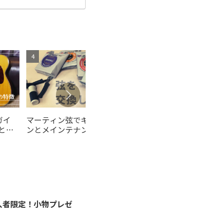
ガイ
マーティン弦でギターのトー
【入門者必見】アコー
徴と選
ンとメインテナンスを楽しむ
ックギターとクラシッ
-自分にぴったりの弦を選ん
ーの違いは？どっちを
でギターをキレイにしよ
いいの？
う！-
入者限定！小物プレゼ