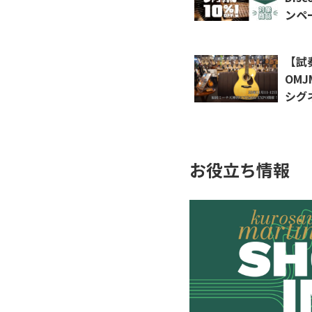
ンペ
【試奏
OMJ
シグ
ーナ
お役立ち情報