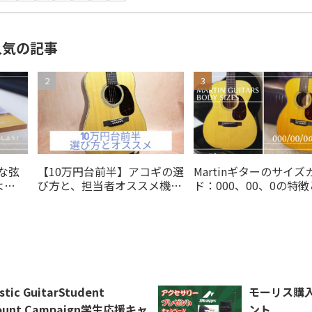
人気の記事
な弦
【10万円台前半】アコギの選
Martinギターのサイズ
よ
び方と、担当者オススメ機種
ド：000、00、0の特
5選!!
び方
stic GuitarStudent
モーリス購
count Campaign学生応援キャ
ント