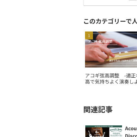
このカテゴリーで
アコギ弦高調整 -適正
高で気持ちよく演奏し
う！-
関連記事
Acou
Dis