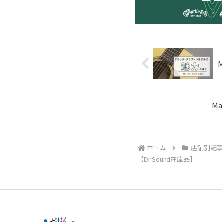
M
ホーム
店舗別記
【Dr.Sound在庫品】