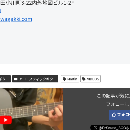
小川町3-22内外地図ビル1-2F
1
wagakki.com
クギター
アコースティックギター
Martin
VIDEOS
この記事が気に
フォローし
フォロ