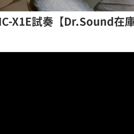
OMC-X1E試奏【Dr.Sound