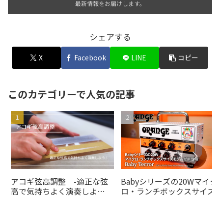
最新情報をお届けします。
シェアする
X
Facebook
LINE
コピー
このカテゴリーで人気の記事
アコギ弦高調整 -適正な弦
Babyシリーズの20Wマイク
高で気持ちよく演奏しよ
ロ・ランチボックスサイズ
う！-
デルがの20Wオレンジアン
より登場！