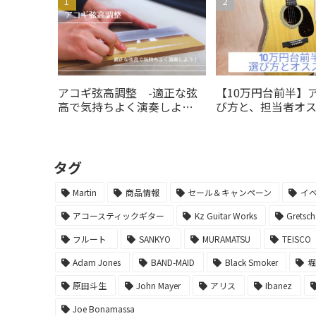
アコギ弦高調整 -適正な弦
【10万円台前半】
高で気持ちよく演奏しよ
び方と、担当者オ
う！-
5選!!
タグ
Martin
商品情報
セール＆キャンペーン
イ
アコースティックギター
Kz Guitar Works
Gretsch
フルート
SANKYO
MURAMATSU
TEISCO
Adam Jones
BAND-MAID
Black Smoker
原田斗生
John Mayer
アリス
Ibanez
Joe Bonamassa