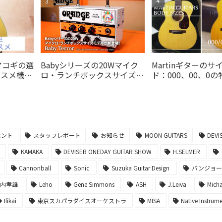
アコギの選
Babyシリーズの20Wマイク
Martinギターのサ
ススメ機種
ロ・ランチボックスサイズモ
ド：000、00、0
デルがの20Wオレンジアンプ
び方
より登場！
ベント
スタッフレポート
お知らせ
MOON GUITARS
DEVI
KAMAKA
DEVISER ONEDAY GUITAR SHOW
H.SELMER
Cannonball
Sonic
Suzuka Guitar Design
バンジョ
堀内孝雄
Leho
Gene Simmons
ASH
J.Leiva
Micha
Ilikai
東京スカパラダイスオーケストラ
MISA
Native Instrum