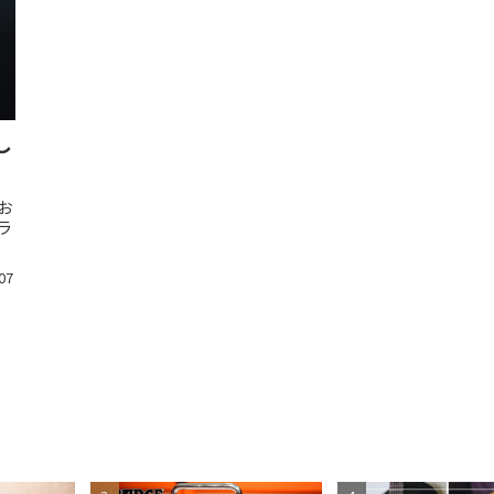
し
お
ラ
07