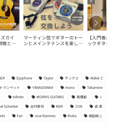
イズガイ
マーティン弦でギターのトー
【入門者必見】ア
の特徴と選
ンとメインテナンスを楽しむ
ックギターとクラ
-自分にぴったりの弦を選ん
ーの違いは？どっ
でギターをキレイにしよ
いいの？
う！-
SER
Epiphone
Taylor
サックス
Atelier Z
トランペット
YANAGISAWA
mono
Takamine
ー
Infinite
MORRIS GUITARS
髙橋創
J
el Schenker
谷村新司
MXR
ZON
森 恵
ents
Fair
Jose Ramirez
thalia
城田純二