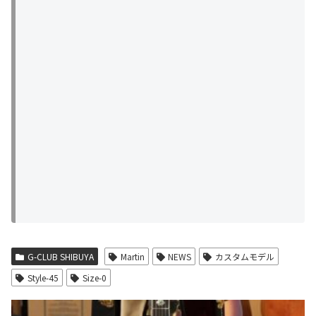
G-CLUB SHIBUYA
Martin
NEWS
カスタムモデル
Style-45
Size-0