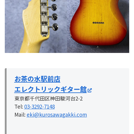
お茶の水駅前店
エレクトリックギター館
東京都千代田区神田駿河台2-2
Tel:
03-3292-7148
Mail:
eki@kurosawagakki.com