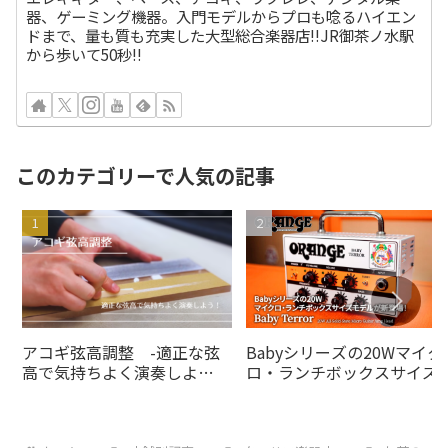
器、ゲーミング機器。入門モデルからプロも唸るハイエン
ドまで、量も質も充実した大型総合楽器店!!JR御茶ノ水駅
から歩いて50秒!!
このカテゴリーで人気の記事
アコギ弦高調整 -適正な弦
Babyシリーズの20Wマイク
高で気持ちよく演奏しよ
ロ・ランチボックスサイズ
う！-
デルがの20Wオレンジアン
より登場！