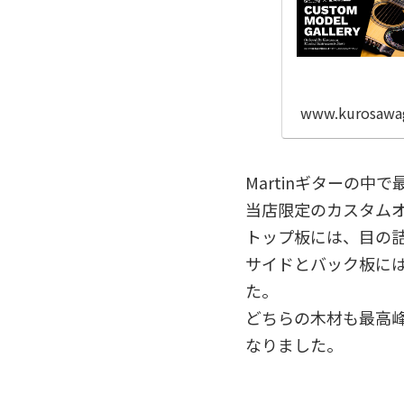
www.kurosawa
Martinギターの中
当店限定のカスタム
トップ板には、目の
サイドとバック板に
た。
どちらの木材も最高
なりました。