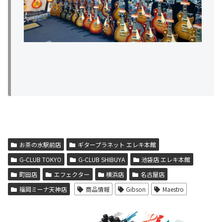
お茶の水駅前店
ギタープラネット エレキ本館
G-CLUB TOKYO
G-CLUB SHIBUYA
池袋店 エレキ本館
町田店
エフェクター
横浜店
名古屋店
福岡ミーナ天神店
商品情報
Gibson
Maestro