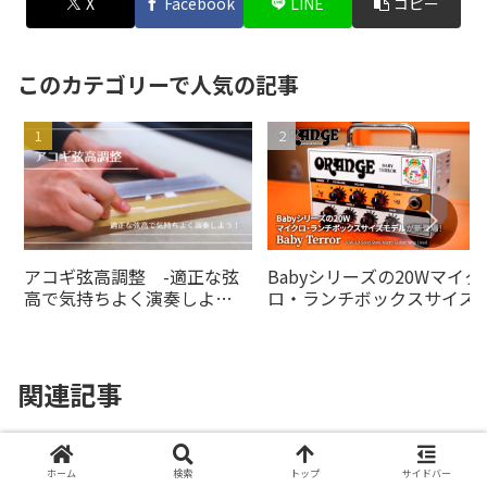
X
Facebook
LINE
コピー
このカテゴリーで人気の記事
アコギ弦高調整 -適正な弦
Babyシリーズの20Wマイク
高で気持ちよく演奏しよ
ロ・ランチボックスサイズ
う！-
デルがの20Wオレンジアン
より登場！
関連記事
aguilar×amPlugシリーズ – ベーシ
ホーム
検索
トップ
サイドバー
ストのために特別にデザインされた、