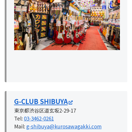
G-CLUB SHIBUYA
東京都渋谷区道玄坂2-29-17
Tel:
03-3462-0261
Mail:
g-shibuya@kurosawagakki.com