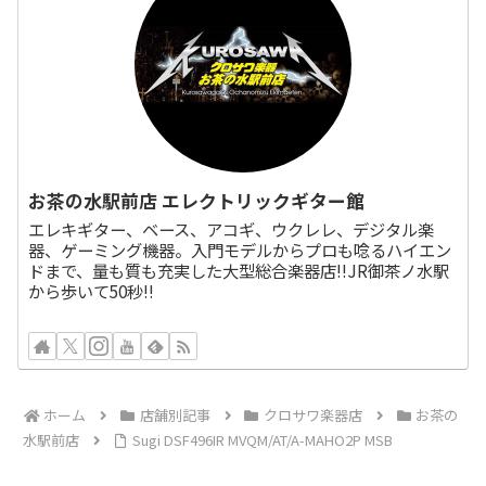
お茶の水駅前店 エレクトリックギター館
エレキギター、ベース、アコギ、ウクレレ、デジタル楽
器、ゲーミング機器。入門モデルからプロも唸るハイエン
ドまで、量も質も充実した大型総合楽器店!!JR御茶ノ水駅
から歩いて50秒!!
ホーム
店舗別記事
クロサワ楽器店
お茶の
水駅前店
Sugi DSF496IR MVQM/AT/A-MAHO2P MSB