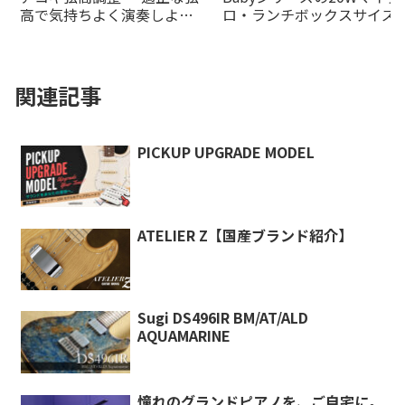
高で気持ちよく演奏しよ
ロ・ランチボックスサイズ
う！-
デルがの20Wオレンジアン
より登場！
関連記事
PICKUP UPGRADE MODEL
ATELIER Z【国産ブランド紹介】
Sugi DS496IR BM/AT/ALD
AQUAMARINE
憧れのグランドピアノを、ご自宅に。