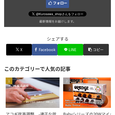
フォロー
最新情報をお届けします。
シェアする
X
Facebook
LINE
コピー
このカテゴリーで人気の記事
アコギ弦高調整 -適正な弦
Babyシリーズの20Wマイク