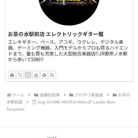
お茶の水駅前店 エレクトリックギター館
エレキギター、ベース、アコギ、ウクレレ、デジタル楽
器、ゲーミング機器。入門モデルからプロも唸るハイエン
ドまで、量も質も充実した大型総合楽器店!!JR御茶ノ水駅
から歩いて50秒!!
ホーム
店舗別記事
クロサワ楽器店
お茶の
水駅前店
Sugi DS496E HM/AT/A-Maho2P Lander Blue
Turquoise