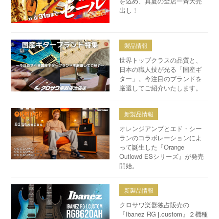
を込め、真夏の全店一斉大売
出し！
製品情報
世界トップクラスの品質と、
日本の職人技が光る「国産ギ
ター」。今注目のブランドを
厳選してご紹介いたします。
新製品情報
オレンジアンプとエド・シー
ランのコラボレーションによ
って誕生した『Orange
Outlowd ESシリーズ』が発売
開始。
新製品情報
クロサワ楽器独占販売の
『Ibanez RG j.custom』２機種