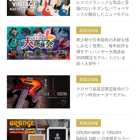
レスでクラシックな気品と妥
協のないモダンなパフォーマ
ンスが融合したニューモデル
新製品情報
希少材や日本固有の木材を惜
しみなく使用し、毎年好評を
博すディバイザー大商談会
2025限定モデル、ただいま
続々入荷中！
新製品情報
クロサワ楽器店限定販売のフ
ジゲン特別オーダーモデル。
新製品情報
CRUSH MINI と CRUSH
BASS 25B に日本限定カラー