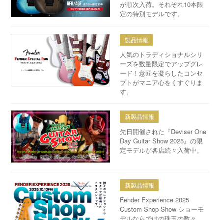
が順次入荷。それぞれ10本限
定の特別モデルです。
製品情報
人気のトラディショナルシリ
ーズを数量限定でアップグレ
ード！意匠を凝らしたコンセ
プトがマニア心をくすぐりま
す。
新製品情報
先日開催された『Deviser One
Day Guitar Show 2025』の限
定モデルが各店続々入荷中。
新製品情報
Fender Experience 2025
Custom Shop Show ショーモ
デルならではの珠玉の数々。