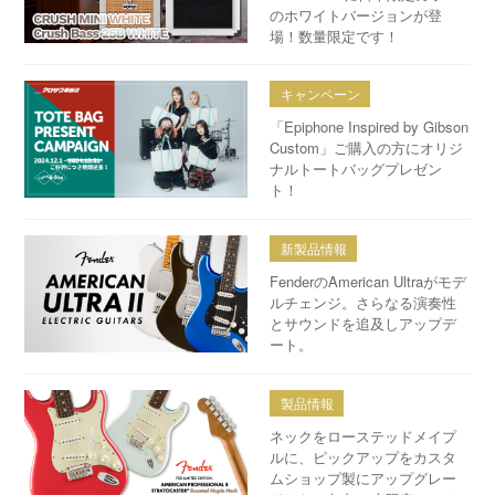
のホワイトバージョンが登
場！数量限定です！
キャンペーン
「Epiphone Inspired by Gibson
Custom」ご購入の方にオリジ
ナルトートバッグプレゼン
ト！
新製品情報
FenderのAmerican Ultraがモデ
ルチェンジ。さらなる演奏性
とサウンドを追及しアップデ
ート。
製品情報
ネックをローステッドメイプ
ルに、ピックアップをカスタ
ムショップ製にアップグレー