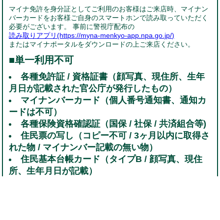
マイナ免許を身分証としてご利用のお客様はご来店時、マイナン
バーカードをお客様ご自身のスマートホンで読み取っていただく
必要がございます。 事前に警視庁配布の
読み取りアプリ(https://myna-menkyo-app.npa.go.jp/)
またはマイナポータルをダウンロードの上ご来店ください。
■単一利用不可
各種免許証 / 資格証書（顔写真、現住所、生年
月日が記載された官公庁が発行したもの）
マイナンバーカード（個人番号通知書、通知カ
ードは不可）
各種保険資格確認証（国保 / 社保 / 共済組合等)
住民票の写し（コピー不可 / 3ヶ月以内に取得さ
れた物 / マイナンバー記載の無い物）
住民基本台帳カード（タイプB / 顔写真、現住
所、生年月日が記載）
年金手帳
障害者手帳（現住所、生年月日が記載）
外国人登録証
日本国パスポート