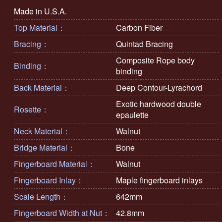
Made in U.S.A.
Top Material：
Carbon Fiber
Bracing：
Quintad Bracing
Composite Rope body
Binding：
binding
Back Material：
Deep Contour-Lyrachord
Exotic hardwood double
Rosette：
epaulette
Neck Material：
Walnut
Bridge Material：
Bone
Fingerboard Material：
Walnut
Fingerboard Inlay：
Maple fingerboard inlays
Scale Length：
642mm
Fingerboard Width at Nut：
42.8mm