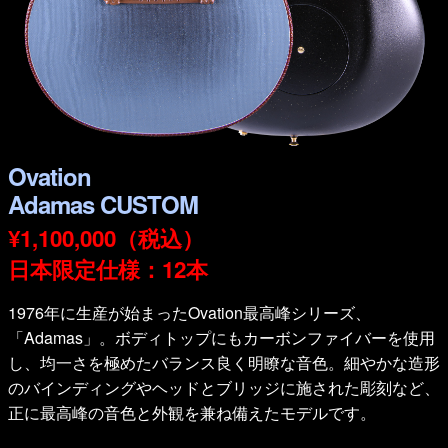
Ovation
Adamas CUSTOM
¥1,100,000（税込）
日本限定仕様：12本
1976年に生産が始まったOvation最高峰シリーズ、
「Adamas」。ボディトップにもカーボンファイバーを使用
し、均一さを極めたバランス良く明瞭な音色。細やかな造形
のバインディングやヘッドとブリッジに施された彫刻など、
正に最高峰の音色と外観を兼ね備えたモデルです。