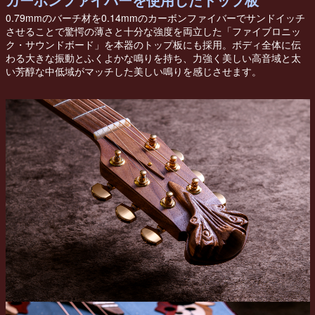
カーボンファイバーを使用したトップ板
0.79mmのバーチ材を0.14mmのカーボンファイバーでサンドイッチ
させることで驚愕の薄さと十分な強度を両立した「ファイブロニッ
ク・サウンドボード」を本器のトップ板にも採用。ボディ全体に伝
わる大きな振動とふくよかな鳴りを持ち、力強く美しい高音域と太
い芳醇な中低域がマッチした美しい鳴りを感じさせます。