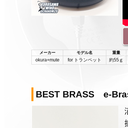
メーカー
モデル名
重量
okura+mute
for トランペット
約55ｇ
BEST BRASS e-Bras