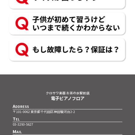
クロサワ楽器 お茶の水駅前店
電子ピアノフロア
A
DDRESS
〒101-0062 東京都千代田区神田駿河台2-2
T
EL
03-3293-5627
M
AIL