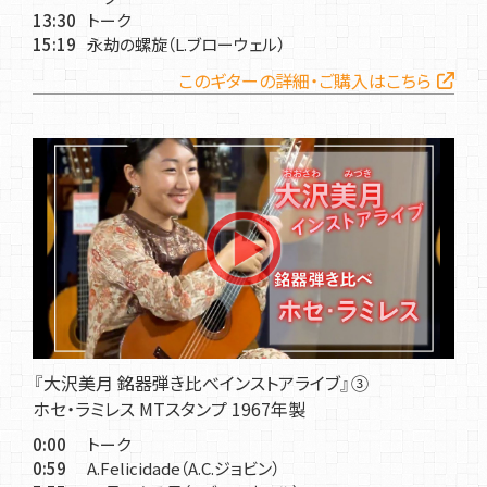
13:30
トーク
15:19
永劫の螺旋（L.ブローウェル）
このギターの詳細・ご購入はこちら
『大沢美月 銘器弾き比べインストアライブ』③
ホセ・ラミレス MTスタンプ 1967年製
0:00
トーク
0:59
A.Felicidade（A.C.ジョビン）