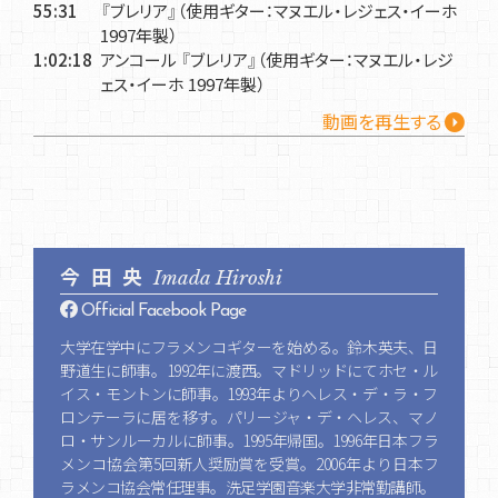
55:31
『ブレリア』（使用ギター：マヌエル・レジェス・イーホ
1997年製）
1:02:18
アンコール 『ブレリア』（使用ギター：マヌエル・レジ
ェス・イーホ 1997年製）
動画を再生する
今田央
Imada Hiroshi
Official Facebook Page
大学在学中にフラメンコギターを始める。鈴木英夫、日
野道生に師事。1992年に渡西。マドリッドにてホセ・ル
イス・モントンに師事。1993年よりヘレス・デ・ラ・フ
ロンテーラに居を移す。パリージャ・デ・ヘレス、マノ
ロ・サンルーカルに師事。1995年帰国。1996年日本フラ
メンコ協会第5回新人奨励賞を受賞。2006年より日本フ
ラメンコ協会常任理事。洗足学園音楽大学非常勤講師。