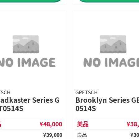
TSCH
GRETSCH
adkaster Series G
Brooklyn Series 
T0514S
0514S
品
¥48,000
美品
¥38
¥39,000
良品
¥30