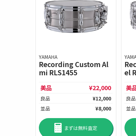
YAMAHA
YAM
Recording Custom Al
Rec
mi RLS1455
el 
美品
¥22,000
美
良品
¥12,000
良品
並品
¥8,000
並品
まずは無料査定