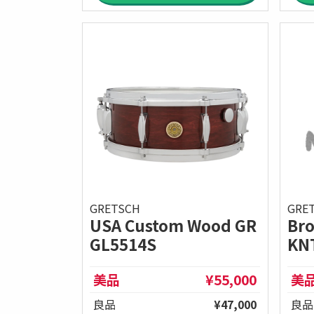
GRE
GRETSCH
Bro
USA Custom Wood GR
KN
GL5514S
美品
¥55,000
美
良品
¥47,000
良品