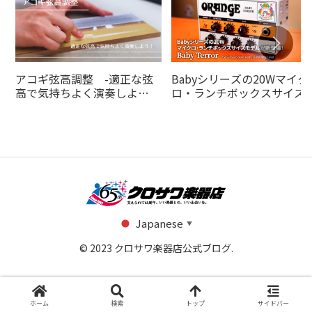
アコギ弦高調整 -適正な弦
Babyシリーズの20Wマイク
高で気持ちよく演奏しよ
ロ・ランチボックスサイズ
う！-
デルがの20Wオレンジアン
より登場！
Japanese
▼
© 2023 クロサワ楽器店公式ブログ.
ホーム
検索
トップ
サイドバー